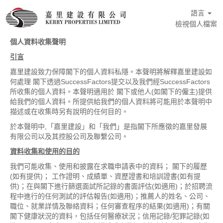
語言
檢視個人檔案
個人資料收集聲明
引言
嘉里建設致力保障閣下的個人資料私隱。本聲明將解釋嘉里建設如
何處理 閣下透過SuccessFactors提交以及我們經SuccessFactors
所收集的個人資料。本聲明適用於 閣下或他人(如閣下的僱主)提供
給我們的個人資料。所提供給我們的個人資料將可能用於本聲明中
描述或在收集時另有說明的任何目的。
於本聲明中,「嘉里建設」和「我們」是指閣下所應徵的嘉里發展
有限公司以及其控股公司及聯繫公司。
資料收集和使用的目的
我們可能收集、使用和披露在求職申請表中的資料； 閣下的履歷
(如有提供)； 工作證明、成績單、資歷證書和培訓證書(如有提
供)；在與閣下進行篩選面試所記錄的書面評估(如適用)；於招聘流
程中進行的任何測試的評估報告(如適用)；推薦人的姓名、公司、
職位、就業詳情及聯絡資料；任何審查程序的結果(如適用)；有關
閣下健康狀況的資料，包括任何醫療狀況；信用記錄/犯罪記錄(如