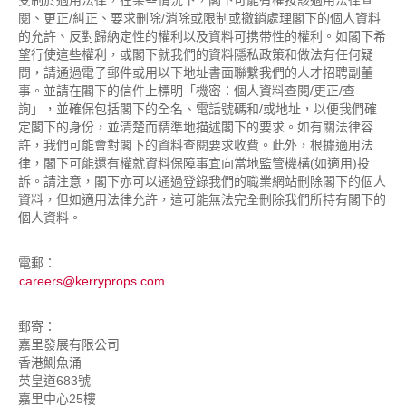
受制於適用法律，在某些情況下，閣下可能有權按該適用法律查
閱、更正/糾正、要求刪除/消除或限制或撤銷處理閣下的個人資料
的允許、反對歸納定性的權利以及資料可携带性的權利。如閣下希
望行使這些權利，或閣下就我們的資料隱私政策和做法有任何疑
問，請通過電子郵件或用以下地址書面聯繫我們的人才招聘副董
事。並請在閣下的信件上標明「機密：個人資料查閱/更正/查
詢」，並確保包括閣下的全名、電話號碼和/或地址，以便我們確
定閣下的身份，並清楚而精準地描述閣下的要求。如有關法律容
許，我們可能會對閣下的資料查閱要求收費。此外，根據適用法
律，閣下可能還有權就資料保障事宜向當地監管機構(如適用)投
訴。請注意，閣下亦可以通過登錄我們的職業網站刪除閣下的個人
資料，但如適用法律允許，這可能無法完全刪除我們所持有閣下的
個人資料。
電郵：
careers@kerryprops.com
郵寄：
嘉里發展有限公司
香港鰂魚涌
英皇道683號
嘉里中心25樓