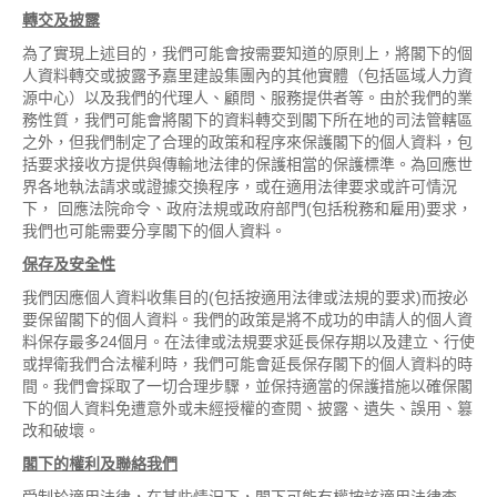
轉交及披露
為了實現上述目的，我們可能會按需要知道的原則上，將閣下的個
人資料轉交或披露予嘉里建設集團內的其他實體（包括區域人力資
源中心）以及我們的代理人、顧問、服務提供者等。由於我們的業
務性質，我們可能會將閣下的資料轉交到閣下所在地的司法管轄區
之外，但我們制定了合理的政策和程序來保護閣下的個人資料，包
括要求接收方提供與傳輸地法律的保護相當的保護標準。為回應世
界各地執法請求或證據交換程序，或在適用法律要求或許可情況
下， 回應法院命令、政府法規或政府部門(包括稅務和雇用)要求，
我們也可能需要分享閣下的個人資料。
保存及安全性
我們因應個人資料收集目的(包括按適用法律或法規的要求)而按必
要保留閣下的個人資料。我們的政策是將不成功的申請人的個人資
料保存最多24個月。在法律或法規要求延長保存期以及建立、行使
或捍衛我們合法權利時，我們可能會延長保存閣下的個人資料的時
間。我們會採取了一切合理步驟，並保持適當的保護措施以確保閣
下的個人資料免遭意外或未經授權的查閱、披露、遺失、誤用、篡
改和破壞。
閣下的權利及聯絡我們