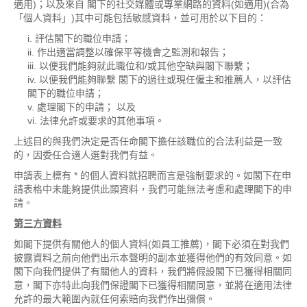
適用)；以及來自 閣下的社交媒體或專業網路的資料(如適用)(合為
「個人資料」)其中可能包括敏感資料，並可用於以下目的：
評估閣下的職位申請；
作出適當調整以確保平等機會之監測和報告；
以便我們能夠就此職位和/或其他空缺與閣下聯繫；
以便我們能夠聯繫 閣下的過往或現任僱主和推薦人，以評估
閣下的職位申請；
處理閣下的申請； 以及
法律允許或要求的其他事項。
上述目的與我們決定是否任命閣下擔任該職位的合法利益是一致
的，因委任合適人選對我們有益。
申請表上標有 * 的個人資料就招聘而言是強制要求的。如閣下在申
請表格中未能夠提供此類資料，我們可能無法考慮和處理閣下的申
請。
第三方資料
如閣下提供有關他人的個人資料(如員工推薦)，閣下必須在對我們
披露資料之前向他們出示本聲明的副本並獲得他們的有效同意。如
閣下向我們提供了有關他人的資料，我們將假設閣下已獲得相關同
意，閣下亦特此向我們保證閣下已獲得相關同意，並將在適用法律
允許的最大範圍內就任何索賠向我們作出彌償。