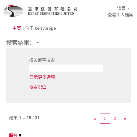
语言
查看个人档案
（当
主页
|
位于 kerryprope
前
页
搜索结果：
"".
面）
按关键字搜索
显示更多选项
结果
1 – 25
/
31
«
1
2
»
职务