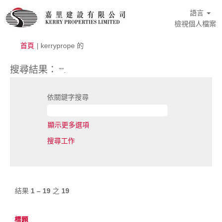
語言
檢視個人檔案
(目
首頁
|
kerryprope 的
前
頁
搜尋結果：
"".
面)
依關鍵字搜尋
顯示更多選項
結果
1 – 19
之
19
標題